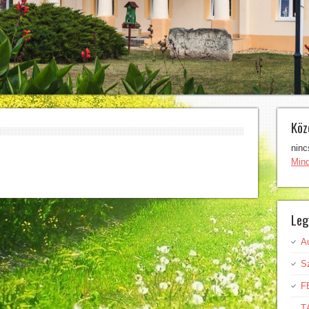
Köz
ninc
Min
Leg
A
Sz
F
T