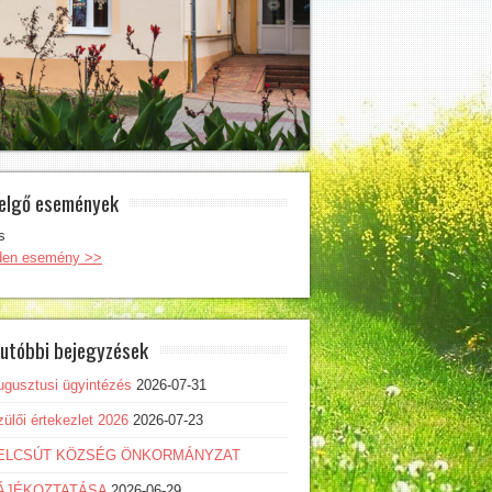
elgő események
s
den esemény >>
utóbbi bejegyzések
ugusztusi ügyintézés
2026-07-31
ülői értekezlet 2026
2026-07-23
ELCSÚT KÖZSÉG ÖNKORMÁNYZAT
ÁJÉKOZTATÁSA
2026-06-29