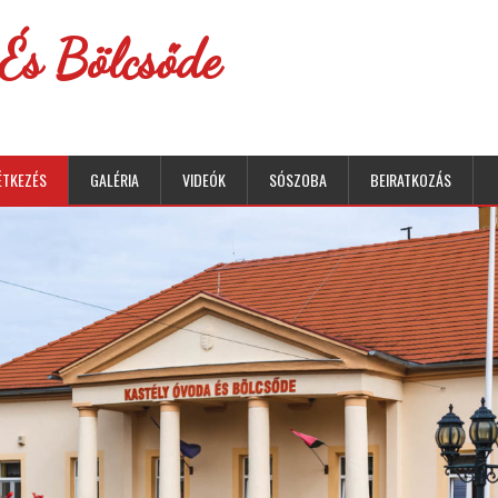
És Bölcsőde
ÉTKEZÉS
GALÉRIA
VIDEÓK
SÓSZOBA
BEIRATKOZÁS