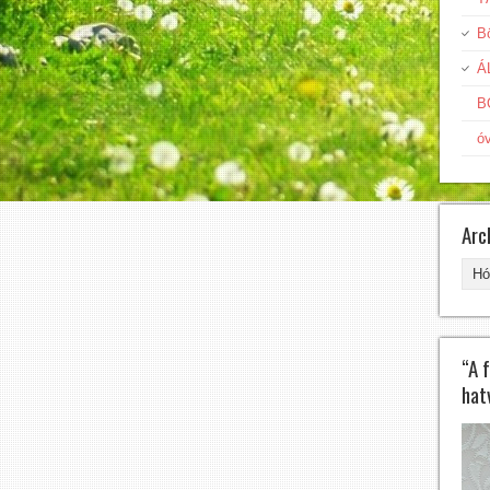
Bö
Á
B
ó
Arc
Arc
“A 
hat