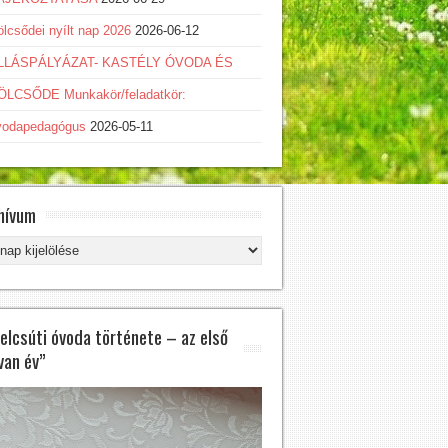
lcsődei nyílt nap 2026
2026-06-12
LLÁSPÁLYÁZAT- KASTÉLY ÓVODA ÉS
ÖLCSŐDE Munkakör/feladatkör:
vodapedagógus
2026-05-11
hívum
hívum
felcsúti óvoda története – az első
van év”