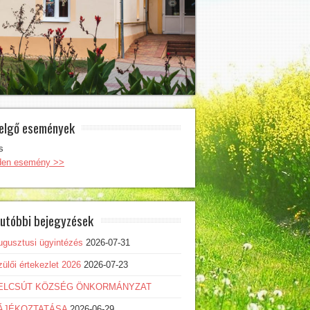
elgő események
s
den esemény >>
utóbbi bejegyzések
ugusztusi ügyintézés
2026-07-31
ülői értekezlet 2026
2026-07-23
ELCSÚT KÖZSÉG ÖNKORMÁNYZAT
ÁJÉKOZTATÁSA
2026-06-29