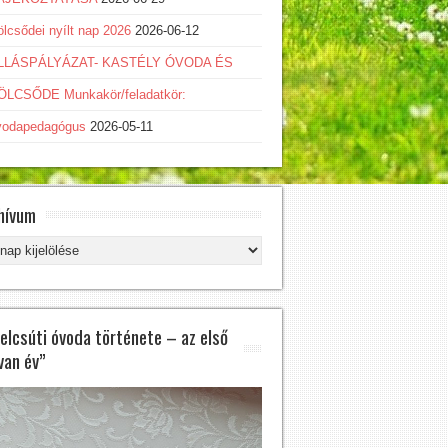
lcsődei nyílt nap 2026
2026-06-12
LLÁSPÁLYÁZAT- KASTÉLY ÓVODA ÉS
ÖLCSŐDE Munkakör/feladatkör:
vodapedagógus
2026-05-11
hívum
hívum
felcsúti óvoda története – az első
van év”