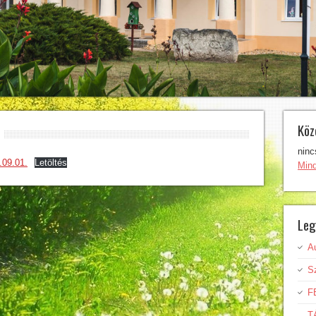
Köz
ninc
.09.01.
Letöltés
Min
Leg
A
Sz
F
T