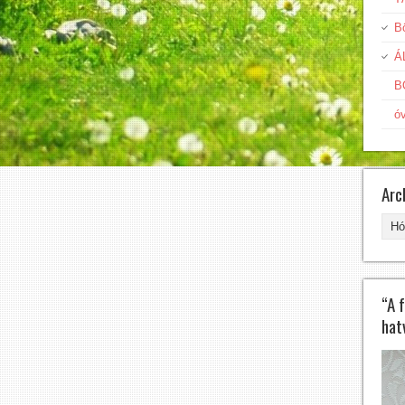
Bö
Á
B
ó
Arc
Arc
“A 
hat