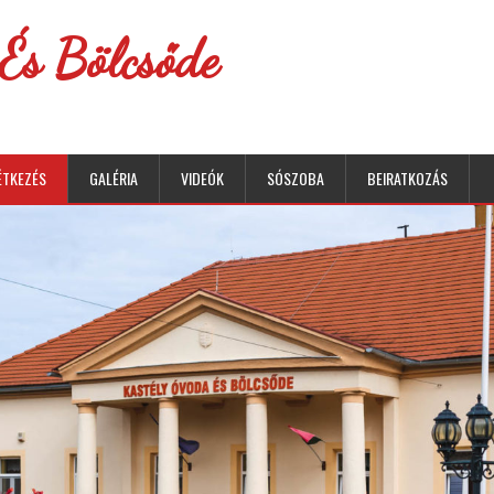
És Bölcsőde
ÉTKEZÉS
GALÉRIA
VIDEÓK
SÓSZOBA
BEIRATKOZÁS