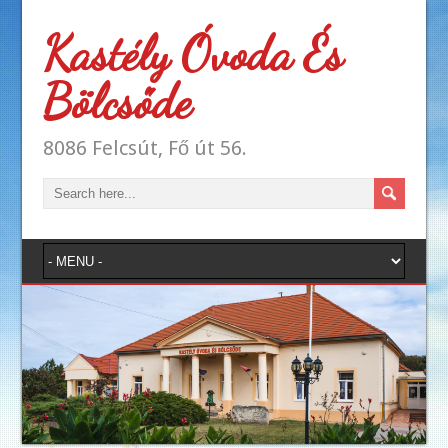
Kastély Óvoda És
Bölcsőde
8086 Felcsút, Fő út 56.