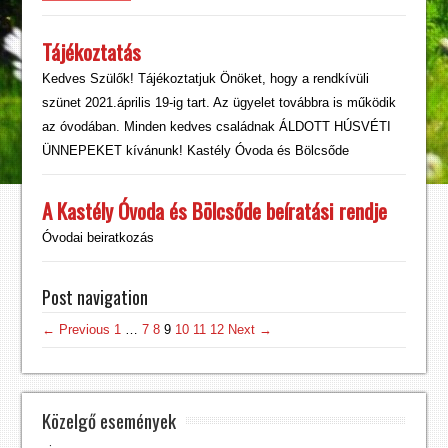
Tájékoztatás
Kedves Szülők! Tájékoztatjuk Önöket, hogy a rendkívüli
szünet 2021.április 19-ig tart. Az ügyelet továbbra is működik
az óvodában. Minden kedves családnak ÁLDOTT HÚSVÉTI
ÜNNEPEKET kívánunk! Kastély Óvoda és Bölcsőde
A Kastély Óvoda és Bölcsőde beíratási rendje
Óvodai beiratkozás
Post navigation
← Previous
1
…
7
8
9
10
11
12
Next →
Közelgő események