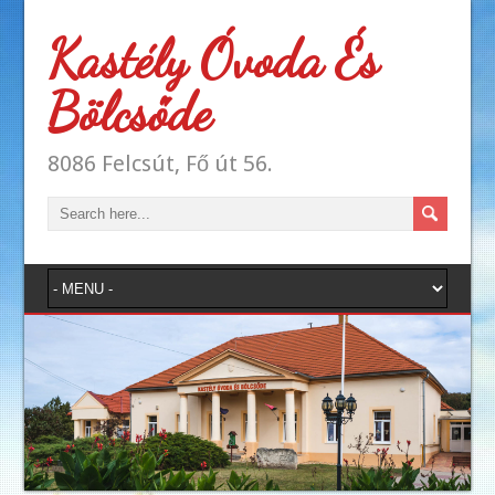
Kastély Óvoda És
Bölcsőde
8086 Felcsút, Fő út 56.