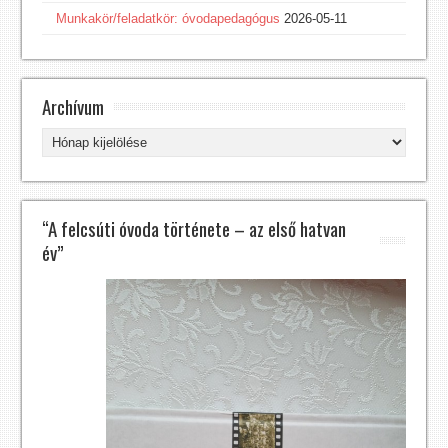
Munkakör/feladatkör: óvodapedagógus
2026-05-11
Archívum
Archívum
“A felcsúti óvoda története – az első hatvan
év”