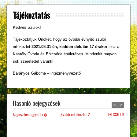
Tájékoztatás
Kedves Szülők!
Tájékoztatjuk Önöket, hogy az óvodai évnyitó szülői
értekezlet
2021.08.31-én, kedden délután 17 órakor
lesz a
Kastély Óvoda és Bölcsőde épületében. Mindenkit nagyon
sok szeretettel várunk!
Bárányos Gáborné – intézményvezető
Hasonló bejegyzések
<
>
Augusztusi ügyintéz�...
Szülői értekezlet 2...
FELCSÚT KÖZSÉG Ö