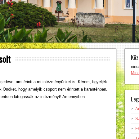
solt
Köz
ninc
Min
rjedése, ami érinti a mi intézményünket is. Kérem, figyeljék
jük Önöket, hogy amelyik csoport nem érintett a karanténban,
mentsen látogassák az intézményt! Amennyiben…
Leg
A
Sz
F
T