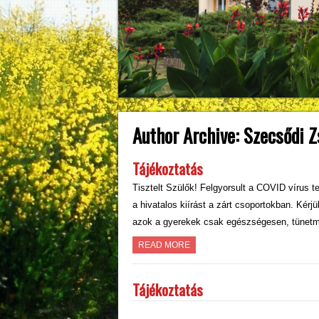
Author Archive:
Szecsődi Z
Tájékoztatás
Tisztelt Szülők! Felgyorsult a COVID vírus te
a hivatalos kiírást a zárt csoportokban. Kér
azok a gyerekek csak egészségesen, tünet
READ MORE
Tájékoztatás