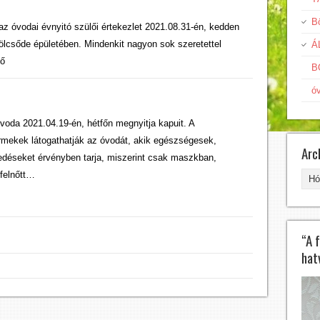
Bö
z óvodai évnyitó szülői értekezlet 2021.08.31-én, kedden
ölcsőde épületében. Mindenkit nagyon sok szeretettel
Á
tő
B
ó
óvoda 2021.04.19-én, hétfőn megnyitja kapuit. A
ermekek látogathatják az óvodát, akik egészségesek,
Arc
edéseket érvényben tarja, miszerint csak maszkban,
Arc
 felnőtt…
“A 
hat