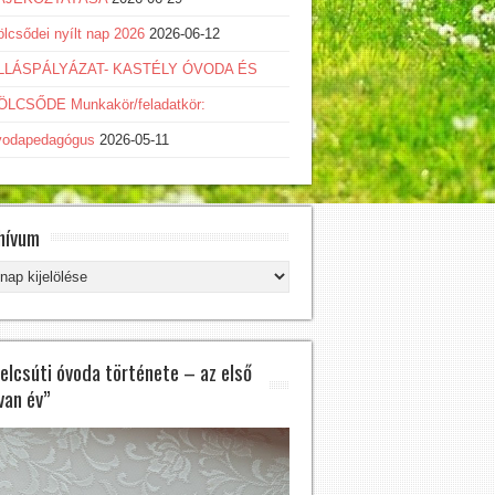
lcsődei nyílt nap 2026
2026-06-12
LLÁSPÁLYÁZAT- KASTÉLY ÓVODA ÉS
ÖLCSŐDE Munkakör/feladatkör:
vodapedagógus
2026-05-11
hívum
hívum
felcsúti óvoda története – az első
van év”