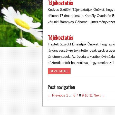
Tájékoztatás
Kedves Szülők! Tájékoztatjuk Önöket, hogy a
délután 17 órakor lesz a Kastély Óvoda és B
várunk! Bárányos Gáborné – intézményveze
Tájékoztatás
Tisztelt Szülők! Értesítjük Önöket, hogy az 
járványveszélyre tekintettel csak azok a gy
tünetmentesek. Az óvoda a korábbi óvintézk
kézfertőtlenítőt használnva, 1 gyermekhez 1
READ MORE
Post navigation
← Previous
1
…
6
7
8
9
10
11
Next →