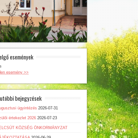
elgő események
s
den esemény >>
utóbbi bejegyzések
ugusztusi ügyintézés
2026-07-31
ülői értekezlet 2026
2026-07-23
ELCSÚT KÖZSÉG ÖNKORMÁNYZAT
ÁJÉKOZTATÁSA
2026-06-29