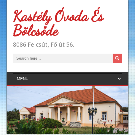
Kastély Óvoda És
Bölcsőde
8086 Felcsút, Fő út 56.