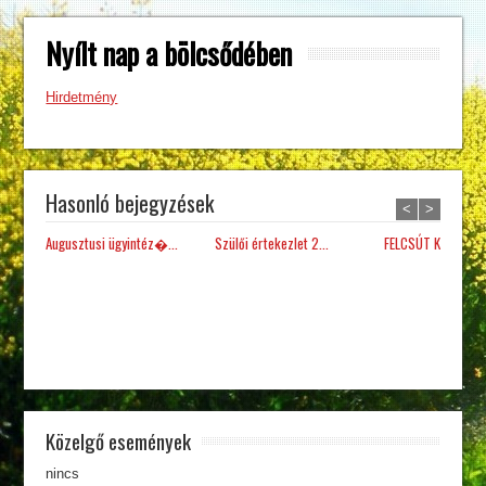
Nyílt nap a bölcsődében
Hirdetmény
Hasonló bejegyzések
<
>
Augusztusi ügyintéz�...
Szülői értekezlet 2...
FELCSÚT KÖZSÉG Ö
Közelgő események
nincs