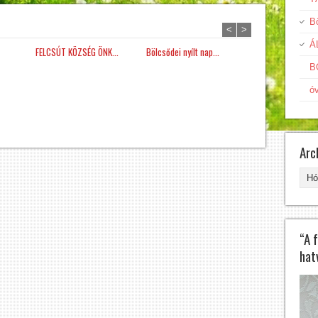
Bö
<
>
Á
FELCSÚT KÖZSÉG ÖNK...
Bölcsődei nyílt nap...
ÁLLÁSPÁLYÁZAT- K
B
ó
Arc
Arc
“A 
hat