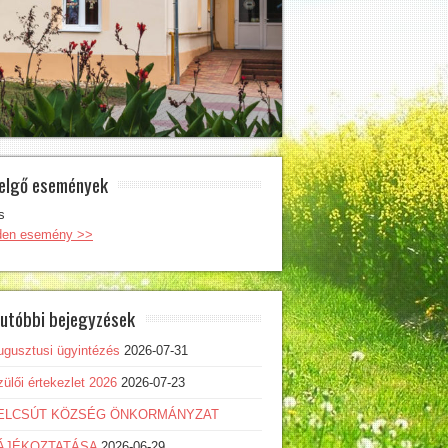
elgő események
s
den esemény >>
utóbbi bejegyzések
ugusztusi ügyintézés
2026-07-31
ülői értekezlet 2026
2026-07-23
ELCSÚT KÖZSÉG ÖNKORMÁNYZAT
ÁJÉKOZTATÁSA
2026-06-29