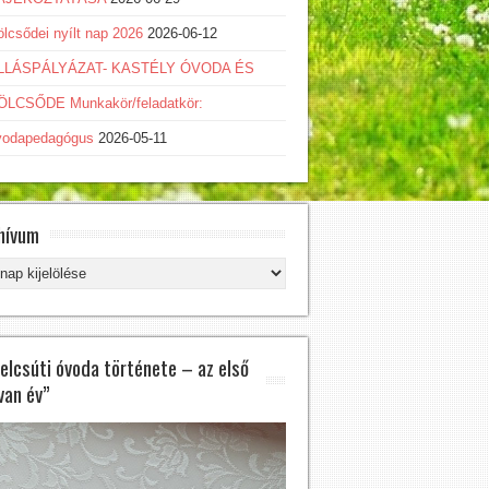
lcsődei nyílt nap 2026
2026-06-12
LLÁSPÁLYÁZAT- KASTÉLY ÓVODA ÉS
AS...
ÖLCSŐDE Munkakör/feladatkör:
vodapedagógus
2026-05-11
ÁLLÁSPÁLYÁZAT R...
hívum
hívum
felcsúti óvoda története – az első
van év”