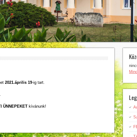
Köz
ninc
Min
net
2021.április 19
-ig tart.
.
Leg
I ÜNNEPEKET
kívánunk!
A
Sz
F
T