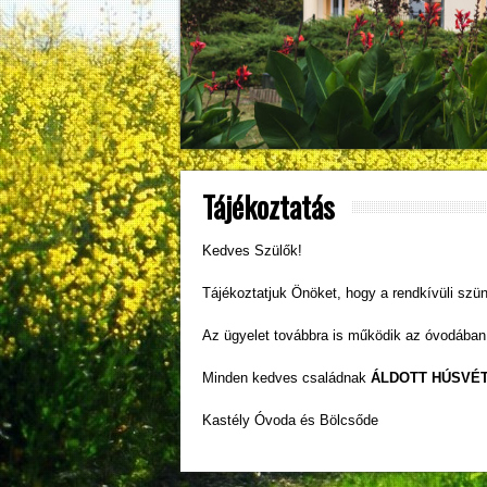
Tájékoztatás
Kedves Szülők!
Tájékoztatjuk Önöket, hogy a rendkívüli szü
Az ügyelet továbbra is működik az óvodában
Minden kedves családnak
ÁLDOTT HÚSVÉT
Kastély Óvoda és Bölcsőde