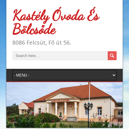
Kastély Óvoda És
Bölcsőde
8086 Felcsút, Fő út 56.