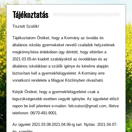
Tájékoztatás
Tisztelt Szülők!
Tájékoztatom Önöket, hogy a Kormány az óvodás és
általános iskolás gyermekeket nevelő családok helyzetének
megkönnyítése érdekében úgy döntött, hogy eltérően a
2021.03.05-én kiadott szabályoktól az óvodákban és az
általános iskolákban a szülők igénye és kérelme alapján
biztosítani kell a gyermekfelügyeletet. A Kormány erre
vonatkozó rendelete a Magyar Közlönyben olvasható.
Kérjük Önöket, hogy a gyermekfelügyeletet csak a
legszükségesebb esetben vegyék igénybe. Az ügyeletet előző
napon be kell jelenteni e-mailen: felcsutovi@gmail.com, illetve
telefonon: 06/70-491-9001.
Az ügyelet 2021.03.08-2021.04.06-ig tart. Nyitás: 2021.04.07-
én, szerdán.