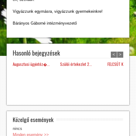
Vigyázzunk egymásra, vigyázzunk gyermekeinkre!
Bárányos Gáborné intézményvezető
Hasonló bejegyzések
<
>
Augusztusi ügyintéz�...
Szülői értekezlet 2...
FELCSÚT KÖZSÉG Ö
Közelgő események
nincs
Minden esemény >>