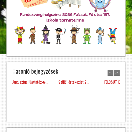
Hasonló bejegyzések
<
>
Augusztusi ügyintéz�...
Szülői értekezlet 2...
FELCSÚT KÖZSÉG Ö