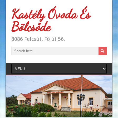
Kastély Óvoda És
Bölcsőde
8086 Felcsút, Fő út 56.