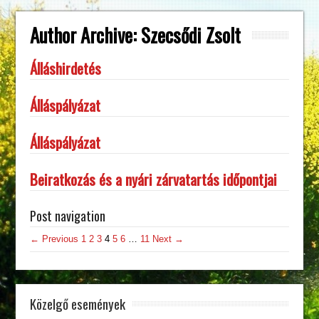
Author Archive:
Szecsődi Zsolt
Álláshirdetés
Álláspályázat
Álláspályázat
Beiratkozás és a nyári zárvatartás időpontjai
Post navigation
← Previous
1
2
3
4
5
6
…
11
Next →
Közelgő események