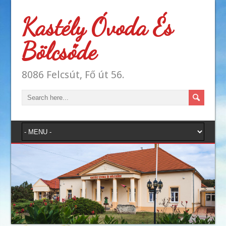
Kastély Óvoda És
Bölcsőde
8086 Felcsút, Fő út 56.