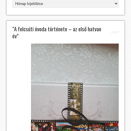
Archívum
“A felcsúti óvoda története – az első hatvan
év”