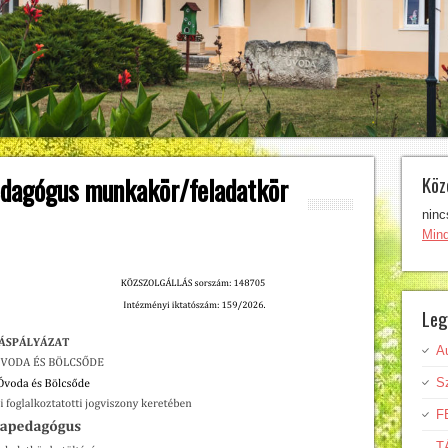
dagógus munkakör/feladatkör
Köz
ninc
Min
Leg
A
Sz
F
T