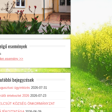
elgő események
s
den esemény >>
utóbbi bejegyzések
ugusztusi ügyintézés
2026-07-31
ülői értekezlet 2026
2026-07-23
ELCSÚT KÖZSÉG ÖNKORMÁNYZAT
ÁJÉKOZTATÁSA
2026-06-29