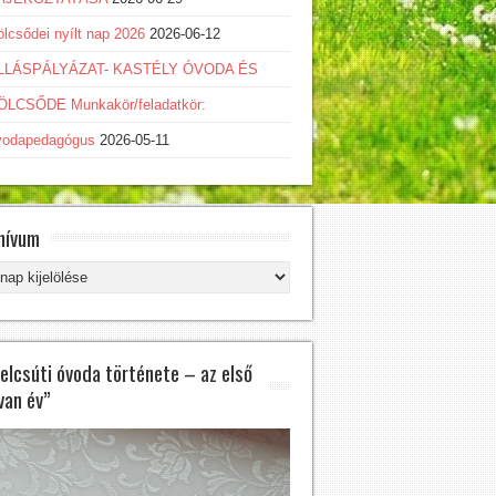
lcsődei nyílt nap 2026
2026-06-12
LLÁSPÁLYÁZAT- KASTÉLY ÓVODA ÉS
ÖLCSŐDE Munkakör/feladatkör:
vodapedagógus
2026-05-11
AS...
hívum
hívum
Húsvéti Kézműves D...
felcsúti óvoda története – az első
van év”