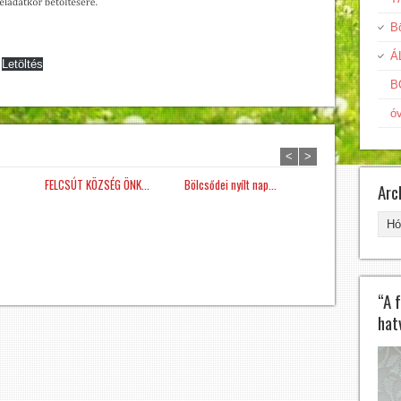
Bö
Á
Letöltés
B
ó
<
>
FELCSÚT KÖZSÉG ÖNK...
Bölcsődei nyílt nap...
ÁLLÁSPÁLYÁZAT- K
Arc
Arc
“A 
hat