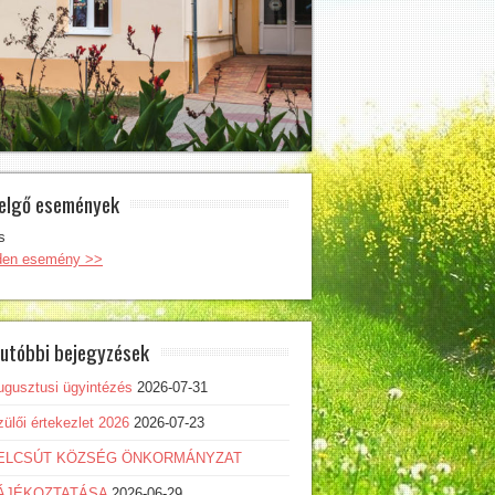
elgő események
s
den esemény >>
utóbbi bejegyzések
ugusztusi ügyintézés
2026-07-31
ülői értekezlet 2026
2026-07-23
ELCSÚT KÖZSÉG ÖNKORMÁNYZAT
ÁJÉKOZTATÁSA
2026-06-29