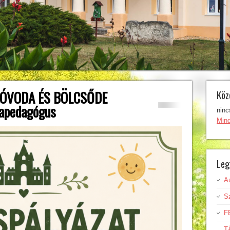
 ÓVODA ÉS BÖLCSŐDE
Köz
dapedagógus
ninc
Min
Leg
A
Sz
F
T