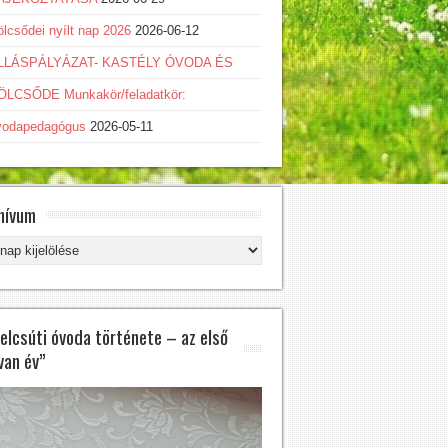
lcsődei nyílt nap 2026
2026-06-12
LLÁSPÁLYÁZAT- KASTÉLY ÓVODA ÉS
ÖLCSŐDE Munkakör/feladatkör:
vodapedagógus
2026-05-11
hívum
hívum
felcsúti óvoda története – az első
van év”