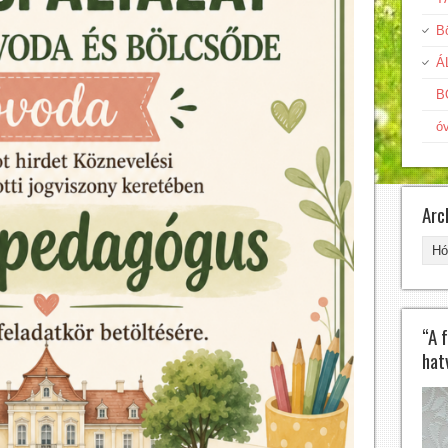
Bö
Á
B
ó
Arc
Arc
“A 
hat