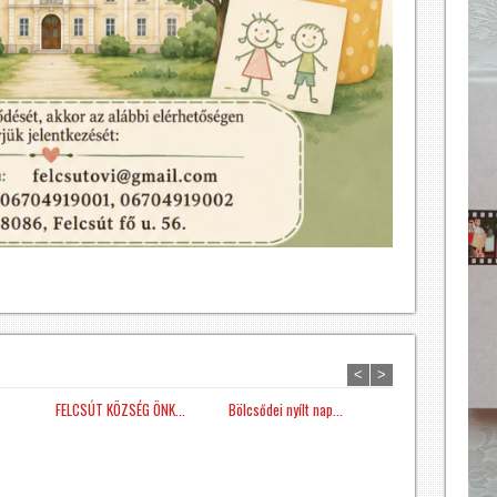
<
>
FELCSÚT KÖZSÉG ÖNK...
Bölcsődei nyílt nap...