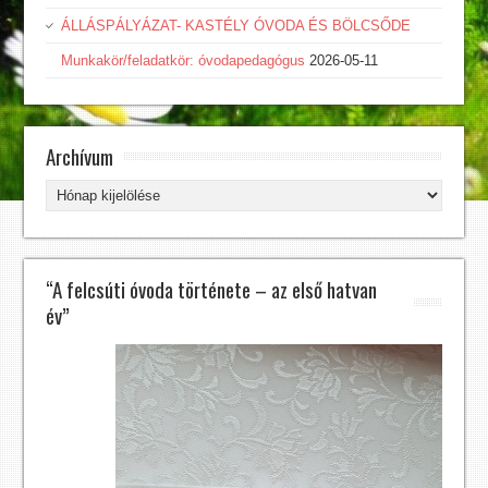
ÁLLÁSPÁLYÁZAT- KASTÉLY ÓVODA ÉS BÖLCSŐDE
Munkakör/feladatkör: óvodapedagógus
2026-05-11
Archívum
Archívum
“A felcsúti óvoda története – az első hatvan
év”