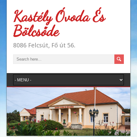
Kastély Óvoda És
Bölcsőde
8086 Felcsút, Fő út 56.