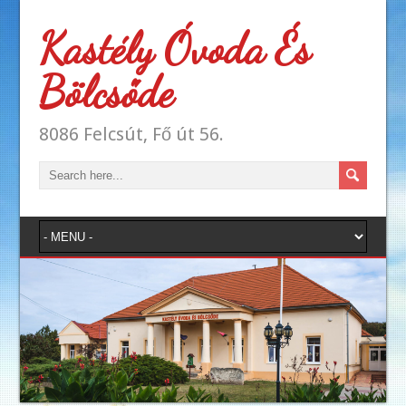
Kastély Óvoda És
Bölcsőde
8086 Felcsút, Fő út 56.