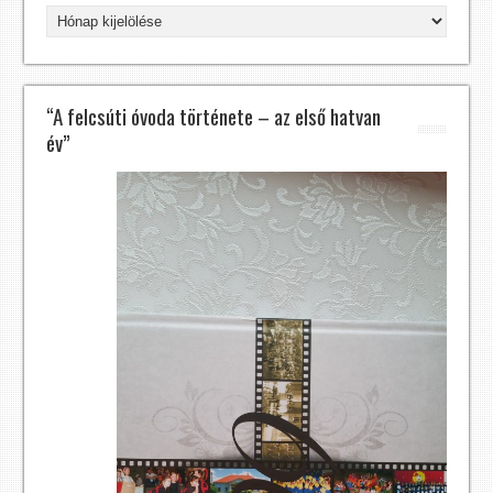
Archívum
“A felcsúti óvoda története – az első hatvan
év”